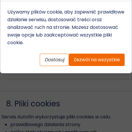
dostępu do swoich danych
Używamy plików cookie, aby zapewnić prawidłowe
ich sprostowania
działanie serwisu, dostosować treści oraz
usunięcia danych
analizować ruch na stronie. Możesz dostosować
ograniczenia przetwarzania
swoje opcje lub zaakceptować wszystkie pliki
przenoszenia danych
cookie.
wniesienia sprzeciwu wobec przetwarzania
cofnięcia zgody w dowolnym momencie
wniesienia skargi do Prezesa Urzędu Ochrony
Dostosuj
Zezwól na wszystkie
Danych Osobowych
8. Pliki cookies
Serwis Autofin wykorzystuje pliki cookies w celu:
prawidłowego działania strony