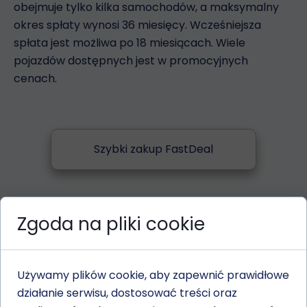
obejmuje tylko kilka samochodów, a maksymalny
okres spłaty wynosi 36 miesięcy. Wcześniejsza
spłata jest możliwa po 18 miesiącach. Wiele
pojazdów dostępnych jest w promocyjnych
cenach.
Szybki zakup FastDeal
Zgoda na pliki cookie
Używamy plików cookie, aby zapewnić prawidłowe
3.
Komisy zewnętrzne
działanie serwisu, dostosować treści oraz