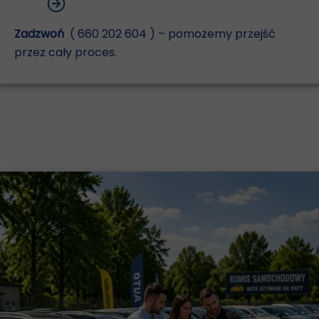
Z
adzwoń
( 660 202 604 ) – pomożemy przejść
przez cały proces.