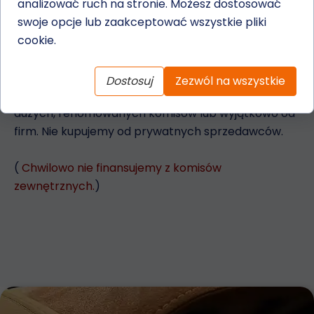
analizować ruch na stronie. Możesz dostosować
W Autofin dajemy również możliwość wyboru auta z
swoje opcje lub zaakceptować wszystkie pliki
komisu zewnętrznego. W takim przypadku
cookie.
wymagana jest wyższa wpłata własna i wynosi
około 30%
Dostosuj
Zezwól na wszystkie
W tym przypadku kupujemy pojazdy wyłącznie od
dużych, renomowanych komisów lub wyjątkowo od
firm. Nie kupujemy od prywatnych sprzedawców.
(
Chwilowo nie finansujemy z komisów
zewnętrznych.
)