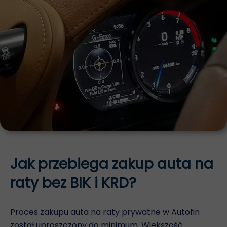
Jak przebiega zakup auta na
raty bez BIK i KRD?
Proces zakupu auta na raty prywatne w Autofin
został uproszczony do minimum. Większość