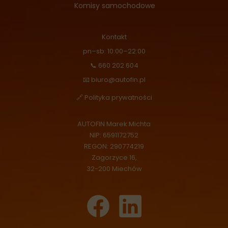
Komisy samochodowe
Kontakt
pn–sb: 10:00–22:00
📞 660 202 604
📧 biuro@autofin.pl
🔗 Polityka prywatności
AUTOFIN Marek Michta
NIP: 6591172752
REGON: 290774219
Zagorzyce 16,
32-200 Miechów