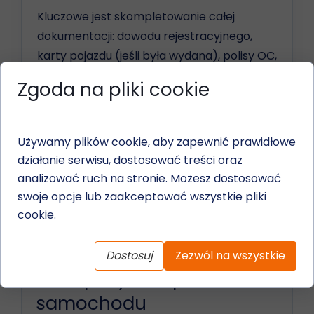
Kluczowe jest skompletowanie całej
dokumentacji: dowodu rejestracyjnego,
karty pojazdu (jeśli była wydana), polisy OC,
książki serwisowej oraz faktur za ostatnie
Zgoda na pliki cookie
naprawy.
Pełna historia serwisowa buduje zaufanie i
Używamy plików cookie, aby zapewnić prawidłowe
może podnieść wycenę o kilka procent.
działanie serwisu, dostosować treści oraz
analizować ruch na stronie. Możesz dostosować
swoje opcje lub zaakceptować wszystkie pliki
cookie.
Gdzie szukać najlepszych
Dostosuj
Zezwól na wszystkie
ofert pożyczek pod zastaw
samochodu